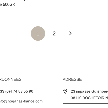
e 500GK
1
2
RDONNÉES
ADRESSE
33 (0)4 74 83 55 90
23 impasse Gutenber
38110 ROCHETOIRIN
nfo@hoganas-france.com